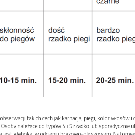
obserwacji takich cech jak karnacja, piegi, kolor włosów i
 Osoby należące do typów 4 i 5 rzadko lub sporadycznie 
na jest głęboka, w odcieniu brązowo-oliwkowym. Natomias