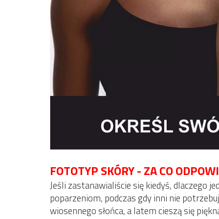
FOTOTYP SKÓRY - ZA CO ODPOW
Jeśli zastanawialiście się kiedyś, dlaczego je
poparzeniom, podczas gdy inni nie potrzebuj
wiosennego słońca, a latem cieszą się piękn