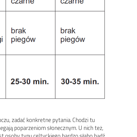
 oczu, zadać konkretne pytania. Chodzi tu
ulegają poparzeniom słonecznym. U nich też,
t osoby typu celtyckiego bardzo słabo bądź