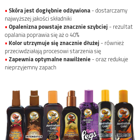
•
Skóra jest dogłębnie odżywiona
- dostarczamy
najwyższej jakości składniki
•
Opalenizna powstaje znacznie szybciej
- r
ezultat
opalania poprawia się aż o 40%
•
Kolor utrzymuje się znacznie dłużej
- również
p
rzeciwdziałają procesowi starzenia się
•
Zapewnia optymalne nawilżenie
- oraz r
edukuje
nieprzyjemny zapach