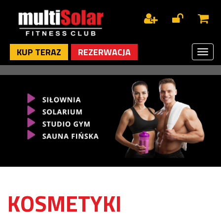
KUP TERAZ
REZERWACJA
Toggl
naviga
KOSMETYKI