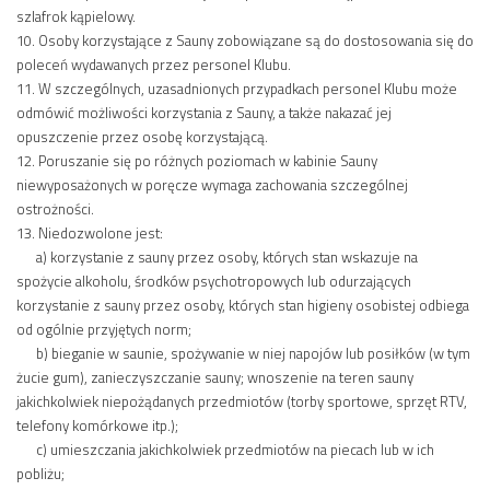
szlafrok kąpielowy.
10. Osoby korzystające z Sauny zobowiązane są do dostosowania się do
poleceń wydawanych przez personel Klubu.
11. W szczególnych, uzasadnionych przypadkach personel Klubu może
odmówić możliwości korzystania z Sauny, a także nakazać jej
opuszczenie przez osobę korzystającą.
12. Poruszanie się po różnych poziomach w kabinie Sauny
niewyposażonych w poręcze wymaga zachowania szczególnej
ostrożności.
13. Niedozwolone jest:
a) korzystanie z sauny przez osoby, których stan wskazuje na
spożycie alkoholu, środków psychotropowych lub odurzających
korzystanie z sauny przez osoby, których stan higieny osobistej odbiega
od ogólnie przyjętych norm;
b) bieganie w saunie, spożywanie w niej napojów lub posiłków (w tym
żucie gum), zanieczyszczanie sauny; wnoszenie na teren sauny
jakichkolwiek niepożądanych przedmiotów (torby sportowe, sprzęt RTV,
telefony komórkowe itp.);
c) umieszczania jakichkolwiek przedmiotów na piecach lub w ich
pobliżu;