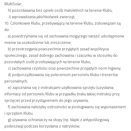
MultiSolar;
h) pozostawania bez opieki osób małoletnich na terenie Klubu;
i) wprowadzania jakichkolwiek zwierząt;
10. Członkowie Klubu, przebywający na terenie Klubu, zobowiązani są
do:
a) powstrzymania się od zachowania mogącego narazić udostępnione
mienie na uszkodzenie lub zniszczenie;
b) przestrzegania powszechnie przyjętych zasad współżycia
społecznego, zasad dobrego zachowania i szacunku w stosunku do
pozostałych osób przebywających na terenie Klubu;
c) zachowania czystości oraz powszechnie przyjętych norm higieny;
d) podporządkowania się poleceniom personelu Klubu i trenerów
personalnych;
e) zapoznania się z instrukcjami użytkowania sprzętu (uzyskania
informacji od personelu Klubu w przypadku braku takiej instrukcji przy
sprzęcie) przed przystąpieniem do jego używania;
f) zachowania należytej ostrożności w posługiwaniu się wyposażeniem
i sprzętem Klubu;
g) używania ochraniaczy na stopy (np. klapki z antypoślizgową
podeszwą) podczas korzystania z natrysków;