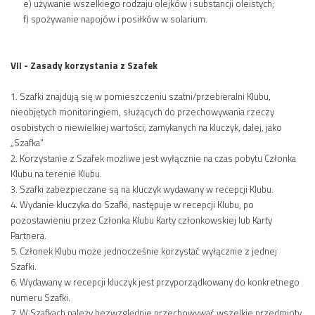
e) używanie wszelkiego rodzaju olejków i substancji oleistych;
f) spożywanie napojów i posiłków w solarium.
VII - Zasady korzystania z Szafek
1. Szafki znajdują się w pomieszczeniu szatni/przebieralni Klubu,
nieobjętych monitoringiem, służących do przechowywania rzeczy
osobistych o niewielkiej wartości, zamykanych na kluczyk, dalej, jako
„Szafka”
2. Korzystanie z Szafek możliwe jest wyłącznie na czas pobytu Członka
Klubu na terenie Klubu.
3. Szafki zabezpieczane są na kluczyk wydawany w recepcji Klubu.
4. Wydanie kluczyka do Szafki, następuje w recepcji Klubu, po
pozostawieniu przez Członka Klubu Karty członkowskiej lub Karty
Partnera.
5. Członek Klubu może jednocześnie korzystać wyłącznie z jednej
Szafki.
6. Wydawany w recepcji kluczyk jest przyporządkowany do konkretnego
numeru Szafki.
7. W Szafkach należy bezwzględnie przechowywać wszelkie przedmioty