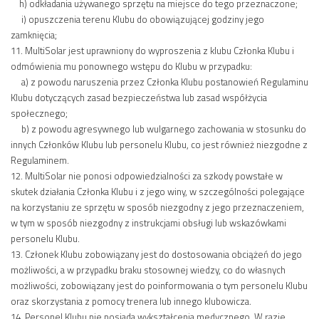
h) odkładania używanego sprzętu na miejsce do tego przeznaczone;
i) opuszczenia terenu Klubu do obowiązującej godziny jego
zamknięcia;
11. MultiSolar jest uprawniony do wyproszenia z klubu Członka Klubu i
odmówienia mu ponownego wstępu do Klubu w przypadku:
a) z powodu naruszenia przez Członka Klubu postanowień Regulaminu
Klubu dotyczących zasad bezpieczeństwa lub zasad współżycia
społecznego;
b) z powodu agresywnego lub wulgarnego zachowania w stosunku do
innych Członków Klubu lub personelu Klubu, co jest również niezgodne z
Regulaminem.
12. MultiSolar nie ponosi odpowiedzialności za szkody powstałe w
skutek działania Członka Klubu i z jego winy, w szczególności polegające
na korzystaniu ze sprzętu w sposób niezgodny z jego przeznaczeniem,
w tym w sposób niezgodny z instrukcjami obsługi lub wskazówkami
personelu Klubu.
13. Członek Klubu zobowiązany jest do dostosowania obciążeń do jego
możliwości, a w przypadku braku stosownej wiedzy, co do własnych
możliwości, zobowiązany jest do poinformowania o tym personelu Klubu
oraz skorzystania z pomocy trenera lub innego klubowicza.
14. Personel Klubu nie posiada wykształcenia medycznego. W razie