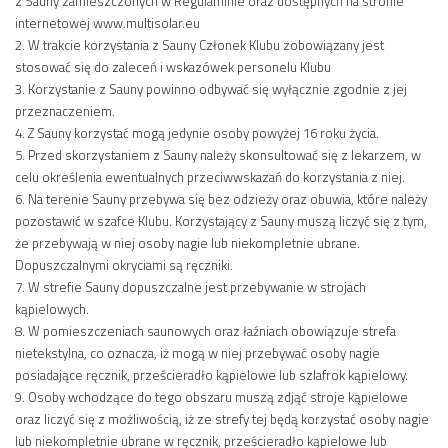
z Sauny zamieszczonych w Regulaminie oraz dostępnych na stronie
internetowej www.multisolar.eu
2. W trakcie korzystania z Sauny Członek Klubu zobowiązany jest
stosować się do zaleceń i wskazówek personelu Klubu
3. Korzystanie z Sauny powinno odbywać się wyłącznie zgodnie z jej
przeznaczeniem.
4. Z Sauny korzystać mogą jedynie osoby powyżej 16 roku życia.
5. Przed skorzystaniem z Sauny należy skonsultować się z lekarzem, w
celu określenia ewentualnych przeciwwskazań do korzystania z niej.
6. Na terenie Sauny przebywa się bez odzieży oraz obuwia, które należy
pozostawić w szafce Klubu. Korzystający z Sauny muszą liczyć się z tym,
że przebywają w niej osoby nagie lub niekompletnie ubrane.
Dopuszczalnymi okryciami są ręczniki.
7. W strefie Sauny dopuszczalne jest przebywanie w strojach
kąpielowych.
8. W pomieszczeniach saunowych oraz łaźniach obowiązuje strefa
nietekstylna, co oznacza, iż mogą w niej przebywać osoby nagie
posiadające ręcznik, prześcieradło kąpielowe lub szlafrok kąpielowy.
9. Osoby wchodzące do tego obszaru muszą zdjąć stroje kąpielowe
oraz liczyć się z możliwością, iż ze strefy tej będą korzystać osoby nagie
lub niekompletnie ubrane w ręcznik, prześcieradło kąpielowe lub