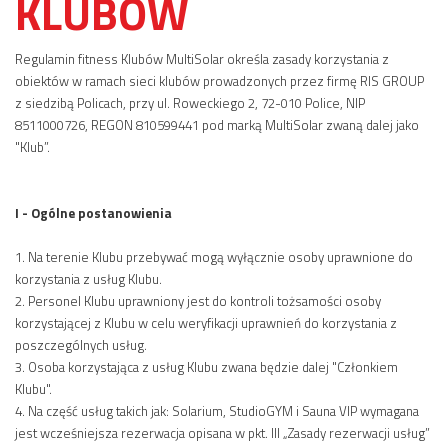
KLUBÓW
Regulamin fitness Klubów MultiSolar określa zasady korzystania z
obiektów w ramach sieci klubów prowadzonych przez firmę RIS GROUP
z siedzibą Policach, przy ul. Roweckiego 2, 72-010 Police, NIP
8511000726, REGON 810599441 pod marką MultiSolar zwaną dalej jako
"Klub”.
I - Ogólne postanowienia
1. Na terenie Klubu przebywać mogą wyłącznie osoby uprawnione do
korzystania z usług Klubu.
2. Personel Klubu uprawniony jest do kontroli tożsamości osoby
korzystającej z Klubu w celu weryfikacji uprawnień do korzystania z
poszczególnych usług.
3. Osoba korzystająca z usług Klubu zwana będzie dalej "Członkiem
Klubu".
4. Na część usług takich jak: Solarium, StudioGYM i Sauna VIP wymagana
jest wcześniejsza rezerwacja opisana w pkt. III „Zasady rezerwacji usług”