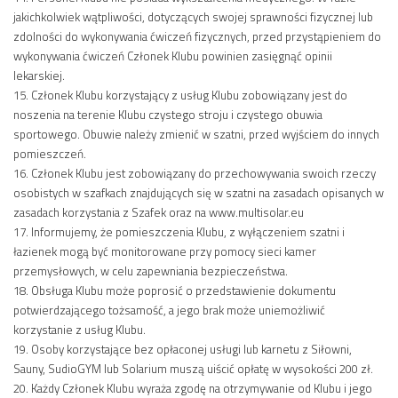
jakichkolwiek wątpliwości, dotyczących swojej sprawności fizycznej lub
zdolności do wykonywania ćwiczeń fizycznych, przed przystąpieniem do
wykonywania ćwiczeń Członek Klubu powinien zasięgnąć opinii
lekarskiej.
15. Członek Klubu korzystający z usług Klubu zobowiązany jest do
noszenia na terenie Klubu czystego stroju i czystego obuwia
sportowego. Obuwie należy zmienić w szatni, przed wyjściem do innych
pomieszczeń.
16. Członek Klubu jest zobowiązany do przechowywania swoich rzeczy
osobistych w szafkach znajdujących się w szatni na zasadach opisanych w
zasadach korzystania z Szafek oraz na www.multisolar.eu
17. Informujemy, że pomieszczenia Klubu, z wyłączeniem szatni i
łazienek mogą być monitorowane przy pomocy sieci kamer
przemysłowych, w celu zapewniania bezpieczeństwa.
18. Obsługa Klubu może poprosić o przedstawienie dokumentu
potwierdzającego tożsamość, a jego brak może uniemożliwić
korzystanie z usług Klubu.
19. Osoby korzystające bez opłaconej usługi lub karnetu z Siłowni,
Sauny, SudioGYM lub Solarium muszą uiścić opłatę w wysokości 200 zł.
20. Każdy Członek Klubu wyraża zgodę na otrzymywanie od Klubu i jego