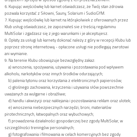
6. Kupując wejściówkę lub karnet oświadczasz, że Twój stan zdrowia
pozwala korzystać z Siłowni, Sauny, Solarium i SudioGYM.
7. Kupując wejściówkę lub karnet na którąkolwiek z oferowanych przez
Klub usług oświadczasz, że zapoznałeś sie z treścią regulaminu
MultiSolar i zgadzasz się z jego warunkami i je akceptujesz.
8. Opłaty za usługi lub karnety dokonać należy z góry w recepcji Klubu lub
poprzez stronę internetową - opłacone usługi nie podlegają zwrotowi
ani wymianie.
9. Na terenie Klubu obowiązuje bezwzględny zakaz:
a) wnoszenia, spożywania, używania i pozostawania pod wpływem
alkoholu, narkotyków oraz innych środków odurzających;
b) palenia tytoniu oraz korzystania z elektronicznych papierosów;
c) głośnego zachowania, krzyczenia i używania słów powszechnie
uważanych za wulgarne i obraźliwe;
d) handlu i akwizycji oraz naklejania i pozostawiania reklam oraz ulotek;
e) wnoszenia niebezpiecznych narzędzi, broni, materiałów
pirotechnicznych, łatwopalnych oraz wybuchowych;
f) prowadzenia działalności gospodarczej bez zgody MultiSolar, w
szczególności treningów personalnych;
g) fotografowania i filmowania w celach komercyjnych bez zgody