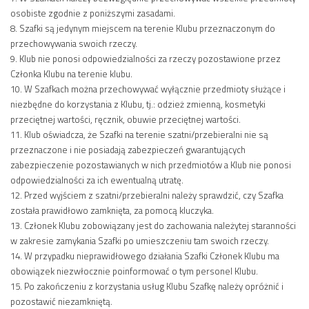
osobiste zgodnie z poniższymi zasadami.
8. Szafki są jedynym miejscem na terenie Klubu przeznaczonym do
przechowywania swoich rzeczy.
9. Klub nie ponosi odpowiedzialności za rzeczy pozostawione przez
Członka Klubu na terenie klubu.
10. W Szafkach można przechowywać wyłącznie przedmioty służące i
niezbędne do korzystania z Klubu, tj.: odzież zmienną, kosmetyki
przeciętnej wartości, ręcznik, obuwie przeciętnej wartości.
11. Klub oświadcza, że Szafki na terenie szatni/przebieralni nie są
przeznaczone i nie posiadają zabezpieczeń gwarantujących
zabezpieczenie pozostawianych w nich przedmiotów a Klub nie ponosi
odpowiedzialności za ich ewentualną utratę.
12. Przed wyjściem z szatni/przebieralni należy sprawdzić, czy Szafka
została prawidłowo zamknięta, za pomocą kluczyka.
13. Członek Klubu zobowiązany jest do zachowania należytej staranności
w zakresie zamykania Szafki po umieszczeniu tam swoich rzeczy.
14. W przypadku nieprawidłowego działania Szafki Członek Klubu ma
obowiązek niezwłocznie poinformować o tym personel Klubu.
15. Po zakończeniu z korzystania usług Klubu Szafkę należy opróżnić i
pozostawić niezamkniętą.