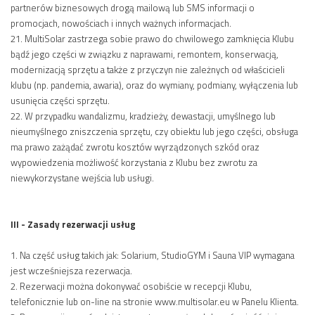
partnerów biznesowych drogą mailową lub SMS informacji o
promocjach, nowościach i innych ważnych informacjach.
21. MultiSolar zastrzega sobie prawo do chwilowego zamknięcia Klubu
bądź jego części w związku z naprawami, remontem, konserwacją,
modernizacją sprzętu a także z przyczyn nie zależnych od właścicieli
klubu (np. pandemia, awaria), oraz do wymiany, podmiany, wyłączenia lub
usunięcia części sprzętu.
22. W przypadku wandalizmu, kradzieży, dewastacji, umyślnego lub
nieumyślnego zniszczenia sprzętu, czy obiektu lub jego części, obsługa
ma prawo zażądać zwrotu kosztów wyrządzonych szkód oraz
wypowiedzenia możliwość korzystania z Klubu bez zwrotu za
niewykorzystane wejścia lub usługi.
III - Zasady rezerwacji usług
1. Na część usług takich jak: Solarium, StudioGYM i Sauna VIP wymagana
jest wcześniejsza rezerwacja.
2. Rezerwacji można dokonywać osobiście w recepcji Klubu,
telefonicznie lub on-line na stronie www.multisolar.eu w Panelu Klienta.