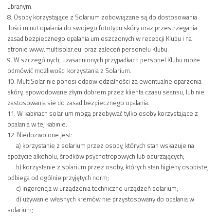
ubranym.
8. Osoby korzystające z Solarium zobowiązane są do dostosowania
ilości minut opalania do swojego fototypu skóry oraz przestrzegania
zasad bezpiecznego opalania umieszczonych w recepcji Klubu i na
stronie www.multisolar.eu oraz zaleceń personelu Klubu.
9. W szczególnych, uzasadnionych przypadkach personel Klubu może
odmówić możliwości korzystania z Solarium.
10. MultiSolar nie ponosi odpowiedzialności za ewentualne oparzenia
skóry, spowodowane złym dobrem przez klienta czasu seansu, lub nie
zastosowania sie do zasad bezpiecznego opalania.
11. W kabinach solarium mogą przebywać tylko osoby korzystające z
opalania w tej kabinie.
12. Niedozwolone jest:
a) korzystanie z solarium przez osoby, których stan wskazuje na
spożycie alkoholu, środków psychotropowych lub odurzających;
b) korzystanie z solarium przez osoby, których stan higieny osobistej
odbiega od ogólnie przyjętych norm;
c) ingerencja w urządzenia techniczne urządzeń solarium;
d) używanie własnych kremów nie przystosowany do opalania w
solarium;