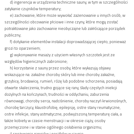
d) ingerencja w urządzenia techniczne sauny, w tym w szczególności
zatykanie czujników temperatury;
e) zachowanie, które może wywołać zażenowanie u innych osób, w
szczególności obcowanie płciowe i inne czyny, które mogą zostać
potraktowane jako zachowanie nieobyczajne lub zakłócające porządek
publiczny;
f) dotykanie elementów instalacji doprowadzającej ciepło, ponieważ
grozi to oparzeniem;
g) wykonywanie masaży z użyciem własnych szczotek jest ze
względów higienicznych zabronione;
h) korzystanie z sauny przez osoby, które wykazują objawy
wskazujące na: zakaźne choroby skóry lub inne choroby zakaźne,
grzybicę, brodawicę, rumień, różę lub podobne schorzenia, posiadają
otwarte skaleczenia, trudno gojące się rany, ślady częstych iniekcji
dożylnych na kończynach, trudności w oddychaniu, zaburzenia
równowagi, choroby serca, nadciśnienie, choroby naczyń krwionośnych,
chorobę tarczycy, klaustrofobię, epilepsję, ostre stany reumatyczne,
ostre infekcje, stany astmatyczne, podwyższoną temperaturę ciała, a
także kobiety w czasie menstruacji i w okresie ciąży, osoby
przemęczone i w stanie ogólnego osłabienia organizmu;
i) spożywanie napojów i posiłków w saunie.