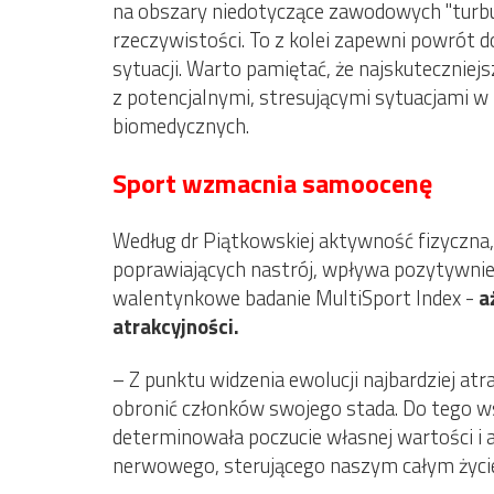
na obszary niedotyczące zawodowych "turbu
rzeczywistości. To z kolei zapewni powrót
sytuacji. Warto pamiętać, że najskuteczniej
z potencjalnymi, stresującymi sytuacjami w 
biomedycznych.
Sport wzmacnia samoocenę
Według dr Piątkowskiej aktywność fizyczna
poprawiających nastrój, wpływa pozytywnie 
walentynkowe badanie MultiSport Index -
a
atrakcyjności.
– Z punktu widzenia ewolucji najbardziej at
obronić członków swojego stada. Do tego ws
determinowała poczucie własnej wartości i at
nerwowego, sterującego naszym całym życiem