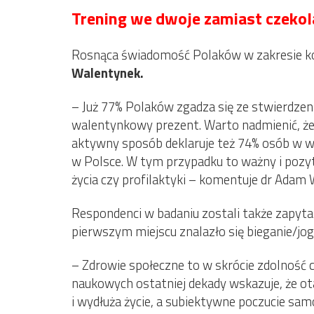
Trening we dwoje zamiast czeko
Rosnąca świadomość Polaków w zakresie korz
Walentynek.
– Już 77% Polaków zgadza się ze stwierdz
walentynkowy prezent. Warto nadmienić, że 
aktywny sposób deklaruje też 74% osób w wi
w Polsce. W tym przypadku to ważny i pozyt
życia czy profilaktyki – komentuje dr Adam
Respondenci w badaniu zostali także zapytan
pierwszym miejscu znalazło się bieganie/jogg
– Zdrowie społeczne to w skrócie zdolność c
naukowych ostatniej dekady wskazuje, że o
i wydłuża życie, a subiektywne poczucie s