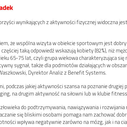
ladek
yści wynikających z aktywności fizycznej widoczna jest t
eniem, że wspólna wizyta w obiekcie sportowym jest do
częściej taką odpowiedź wskazują kobiety (82%), niż męż
eku 65-75 lat, czyli grupa wiekowa charakteryzująca si
ywny sygnał, także dla podmiotów działających w obszar
 Waszkowski, Dyrektor Analiz z Benefit Systems.
i, podczas jakiej aktywności szansa na poznanie drugiej 
ing, na drugim aktywność na siłowni lub w klubie fitness.
złowieka do podtrzymywania, nawiązywania i rozwijania re
taczanie się bliskimi osobami pomaga nam zachować dobr
amotności wpływa negatywnie zarówno na mózg, jak i na c