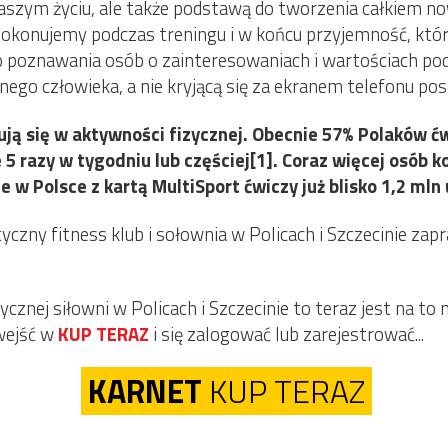
naszym życiu, ale także podstawą do tworzenia całkiem n
e pokonujemy podczas treningu i w końcu przyjemność, k
do poznawania osób o zainteresowaniach i wartościach p
go człowieka, a nie kryjącą się za ekranem telefonu pos
hują się w aktywności fizycznej. Obecnie 57% Polaków ć
e 5 razy w tygodniu lub częściej[1]. Coraz więcej osób 
w Polsce z kartą MultiSport ćwiczy już blisko 1,2 mln
yczny fitness klub i sołownia w Policach i Szczecinie zap
ycznej siłowni w Policach i Szczecinie to teraz jest na t
 wejść w
KUP TERAZ
i się zalogować lub zarejestrować...
KARNET
KUP TERAZ