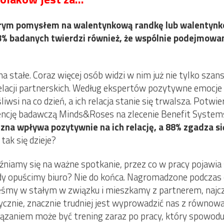
brym pomysłem na walentynkową randkę lub walentynkow
93% badanych twierdzi również, że wspólnie podejmowa
a stałe. Coraz więcej osób widzi w nim już nie tylko sz
relacji partnerskich. Według ekspertów pozytywne emocje 
iwsi na co dzień, a ich relacja stanie się trwalsza. Potw
encję badawczą Minds&Roses na zlecenie Benefit System
zna wpływa pozytywnie na ich relację, a 88% zgadza si
 tak się dzieje?
niamy się na ważne spotkanie, przez co w pracy pojawia s
dy opuścimy biuro? Nie do końca. Nagromadzone podczas 
śmy w stałym w związku i mieszkamy z partnerem, najczę
ycznie, znacznie trudniej jest wyprowadzić nas z równowag
zaniem może być trening zaraz po pracy, który spowoduje