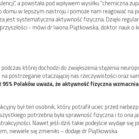
lencji", a powstała pod wpływem wysiłku "chemiczna zu
 do domu w lepszym nastroju i pomoże nam reagować na po
sza jest systematyczna aktywność fizyczna. Dzięki regula
przyszłości - mówi dr Iwona Piątkowska, doktor nauk o ku
, podczas której dochodzi do zwiększenia stężenia neur
na postrzeganie otaczającej nas rzeczywistości oraz sam
ż 95% Polaków uważa, że aktywność fizyczna wzmacnia 
rakcyjny był ten osobnik, który potrafił uciec przed nieb
zystkiego potrzebna była sprawność fizyczna i to ona ja
rakcyjności. Nawet jeśli dziś takie podejście wydaje się 
, niewiele się zmieniło – dodaje dr Piątkowska.